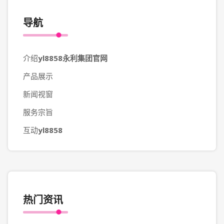
导航
介绍
yl8858永利集团官网
产品展示
新闻视窗
服务宗旨
互动
yl8858
热门资讯