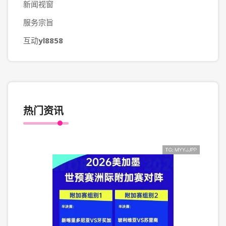
新闻视窗
服务宗旨
互动
yl8858
热门资讯