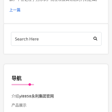
上一篇
导航
介绍
yl8858永利集团官网
产品展示