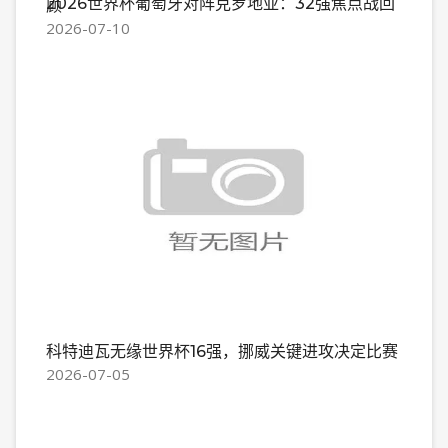
2026世界杯葡萄牙对阵克罗地亚：32强焦点战回顾
2026-07-10
科特迪瓦无缘世界杯16强，挪威关键进攻决定比赛
2026-07-05