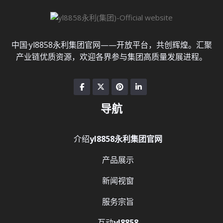
中国·yl8858永利集团官网——开放平台，共创辉煌。汇聚
产业链优质资源，欢迎各界参与集团高质量发展进程。
导航
介绍
yl8858永利集团官网
产品展示
新闻视窗
服务宗旨
互动
yl8858