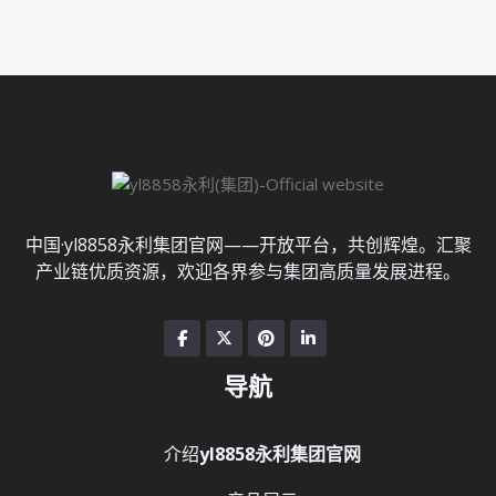
中国·yl8858永利集团官网——开放平台，共创辉煌。汇聚
产业链优质资源，欢迎各界参与集团高质量发展进程。
导航
介绍
yl8858永利集团官网