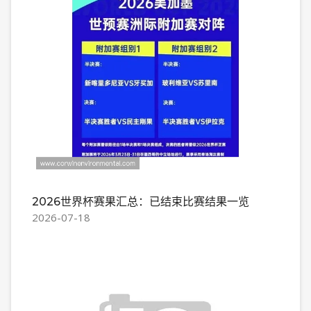
2026世界杯赛果汇总：已结束比赛结果一览
2026-07-18