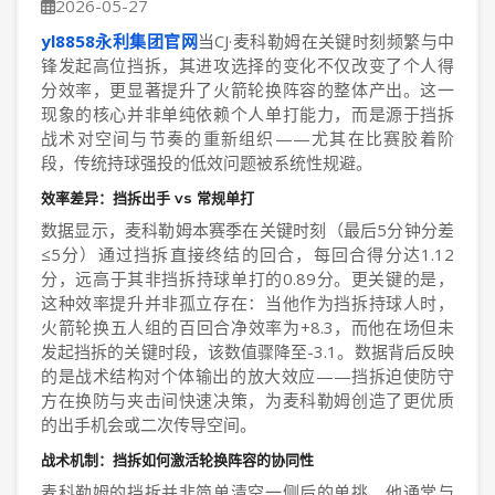
2026-05-27
yl8858永利集团官网
当CJ·麦科勒姆在关键时刻频繁与中
锋发起高位挡拆，其进攻选择的变化不仅改变了个人得
分效率，更显著提升了火箭轮换阵容的整体产出。这一
现象的核心并非单纯依赖个人单打能力，而是源于挡拆
战术对空间与节奏的重新组织——尤其在比赛胶着阶
段，传统持球强投的低效问题被系统性规避。
效率差异：挡拆出手 vs 常规单打
数据显示，麦科勒姆本赛季在关键时刻（最后5分钟分差
≤5分）通过挡拆直接终结的回合，每回合得分达1.12
分，远高于其非挡拆持球单打的0.89分。更关键的是，
这种效率提升并非孤立存在：当他作为挡拆持球人时，
火箭轮换五人组的百回合净效率为+8.3，而他在场但未
发起挡拆的关键时段，该数值骤降至-3.1。数据背后反映
的是战术结构对个体输出的放大效应——挡拆迫使防守
方在换防与夹击间快速决策，为麦科勒姆创造了更优质
的出手机会或二次传导空间。
战术机制：挡拆如何激活轮换阵容的协同性
麦科勒姆的挡拆并非简单清空一侧后的单挑。他通常与