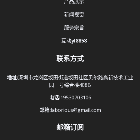
产品展示
新闻视窗
服务宗旨
互动
yl8858
联系方式
地址:
深圳市龙岗区坂田街道坂田社区贝尔路高新技术工业
园一号综合楼408B
电话:
19530703106
邮箱:
laborious@gmail.com
邮箱订阅