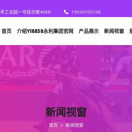
工业园一号综合楼408B
19530703106
首页
介绍
Yl8858永利集团官网
产品展示
新闻视窗
新闻视窗
首页
新闻视窗