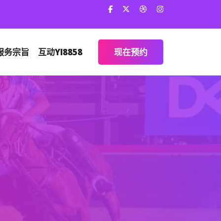
服务宗旨
互动
Yl8858
现在预约