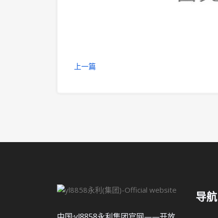
上一篇
导航
中国·yl8858永利集团官网——开放