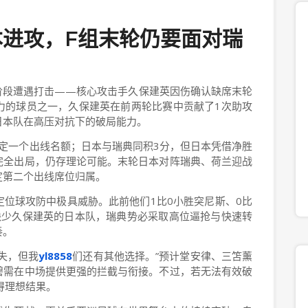
进攻，F组末轮仍要面对瑞
键阶段遭遇打击——核心攻击手久保建英因伤确认缺席末轮
力的球员之一，久保建英在前两轮比赛中贡献了1次助攻
日本队在高压对抗下的破局能力。
定一个出线名额；日本与瑞典同积3分，但日本凭借净胜
完全出局，仍存理论可能。末轮日本对阵瑞典、荷兰迎战
定第二个出线席位归属。
位球攻防中极具威胁。此前他们1比0小胜突尼斯、0比
缺少久保建英的日本队，瑞典势必采取高位逼抢与快速转
奏。
失，但我
yl8858
们还有其他选择。”预计堂安律、三笘薰
碧需在中场提供更强的拦截与衔接。不过，若无法有效破
得理想结果。