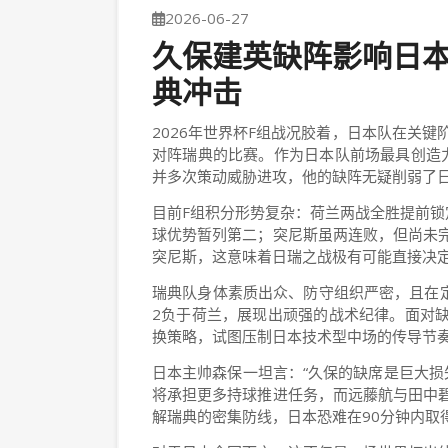
2026-06-27
久保建英缺阵影响日本
典冲击
2026年世界杯F组战况胶着，日本队在关
对阵瑞典的比赛。作为日本队前场最具创造
并多次策动威胁进攻，他的缺阵无疑削弱了
目前F组积分形势复杂：荷兰两战全胜提前锁
球优势暂列第二；突尼斯虽两连败，但尚未
突尼斯，这意味着日瑞之战极有可能直接决
瑞典队身体素质出众、防守组织严密，且在定
2负于荷兰，展现出顽强的战术纪律。面对
换策略，试图压制日本技术型中场的传导节
日本主帅森保一坦言：“久保的缺席是巨大损
将承担更多持球推进任务，而远藤航与田中
解瑞典的密集防线，日本恐难在90分钟内取