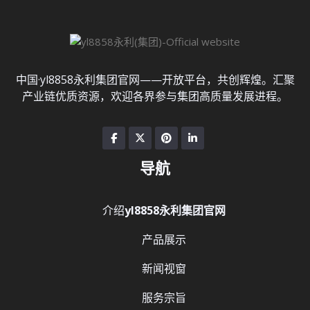
中国·yl8858永利集团官网——开放平台，共创辉煌。汇聚
产业链优质资源，欢迎各界参与集团高质量发展进程。
导航
介绍
yl8858永利集团官网
产品展示
新闻视窗
服务宗旨