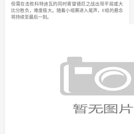
但需在击败科特迪瓦的同时寄望德厄之战出现平局或大
比分胜负，难度极大。随着小组赛进入尾声，E组的悬念
将持续至最后一刻。