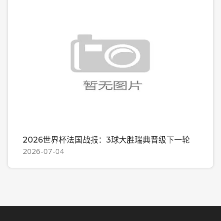
2026世界杯法国战报：3球大胜瑞典晋级下一轮
2026-07-04