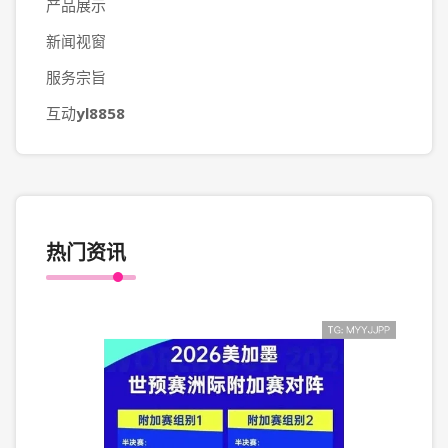
产品展示
新闻视窗
服务宗旨
互动
yl8858
热门资讯