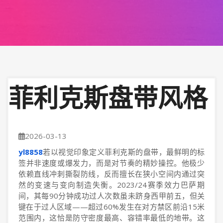
菲利克斯盘带风格
2026-03-13
yl8858
若以视觉印象定义菲利克斯的盘带，最鲜明的标
签并非速度或爆发力，而是对节奏的精妙操控。他极少
依赖直线冲刺撕裂防线，反而擅长在狭小空间内通过突
然的变速与变向制造失衡。2023/24赛季效力巴萨期
间，其每90分钟成功过人次数虽未跻身西甲前五，但关
键在于过人区域——超过60%发生在对方禁区前沿15米
范围内，这恰是防守密度最高、容错率最低的地带。这