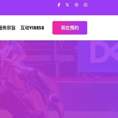
服务宗旨
互动
Yl8858
现在预约