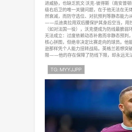
进威胁，也缺乏凯文·沃克-彼得斯（南安普
级右后卫的唯一关键问题，在于他无法在无
然衰减，而防守选位、对抗预判等静态能力
——瓜迪奥拉用双后腰保护其身后空当，用
（如对法国一役），沃克便成为防线最脆弱
无法成立：过度依赖动态补救而非静态预判，
核心拼图，但绝非决定比赛走向的球员。他
逊那样凭个人能力扭转战局。英格兰若想突破
限——他的存在保障了防线下限，却永远无