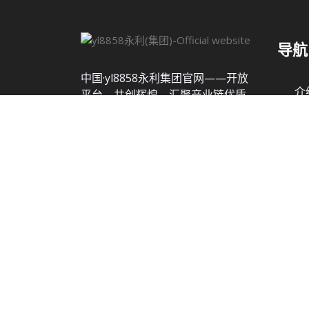
导航
中国·yl8858永利集团官网——开放
介
平台，共创辉煌。汇聚产业链优质
资源，欢迎各界参与集团高质量发
产
展进程。
新
服
互