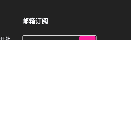
邮箱订阅
坂田社
提交
综合