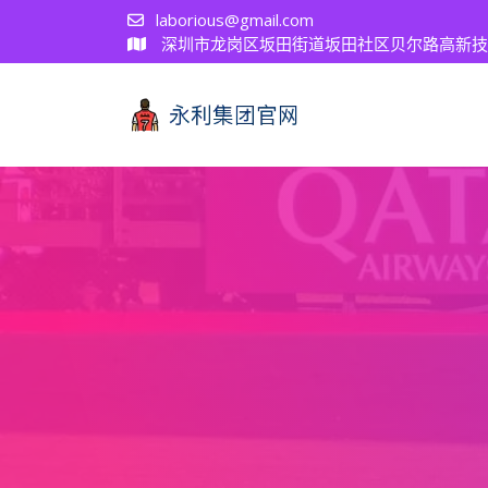
laborious@gmail.com
深圳市龙岗区坂田街道坂田社区贝尔路高新技术